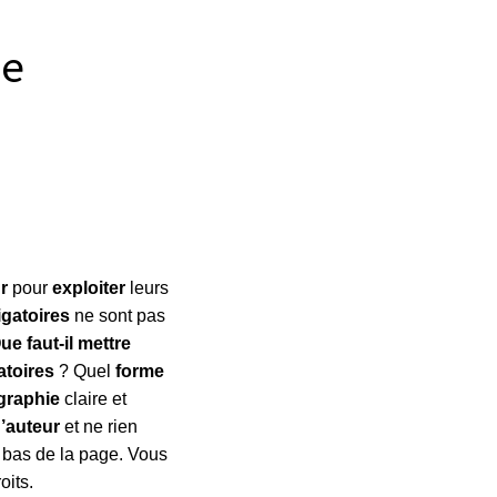
de
r
pour
exploiter
leurs
igatoires
ne sont pas
ue faut-il mettre
atoires
? Quel
forme
graphie
claire et
’auteur
et ne rien
n bas de la page. Vous
oits.