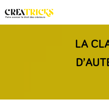
LA CL
D’AUT