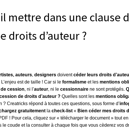
il mettre dans une clause 
e droits d’auteur ?
rtistes, auteurs
,
designers
doivent
céder leurs droits d’auteu
. L’enjeu est de taille ! Car si le
formalisme
et les
mentions obl
 de cession
, ni l’
auteur
, ni le
cessionnaire
ne sont protégés.
Q
cession de droits d’auteur ?
Quelles sont les
mentions oblig
on ? Creatricks répond à toutes ces questions, sous forme d’
info
échargez gratuitement
la
check-list
«
Bien céder mes droits d
 PDF ! Pour cela, cliquez sur « télécharger le document » tout e
s le coude et la consulter à chaque fois que vous cèderez vos dr